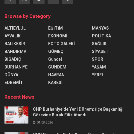
Browse by Category
ALTIEYLÜL
EĞİTİM
MANYAS
AYVALIK
EKONOMİ
POLİTİKA
BALIKESİR
FOTO GALERİ
SAĞLIK
BANDIRMA
GÖMEÇ
SİYASET
BİGADİÇ
Güncel
SPOR
BURHANİYE
GÜNDEM
YAŞAM
DÜNYA
HAVRAN
YEREL
EDREMİT
KARESİ
Recent News
CHP Burhaniye’de Yeni Dönem: İlçe Başkanlığı
Görevine Burak Filiz Atandı
04.08.2026