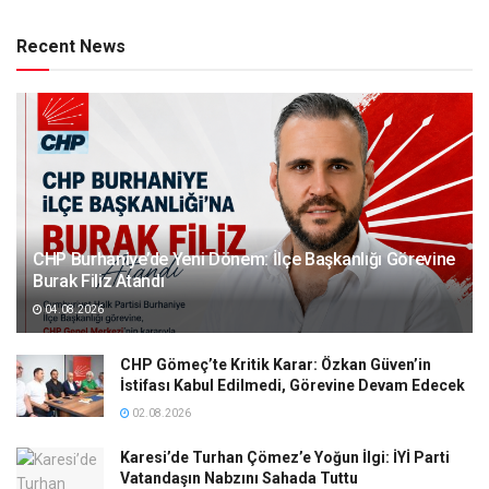
Recent News
CHP Burhaniye’de Yeni Dönem: İlçe Başkanlığı Görevine
Burak Filiz Atandı
04.08.2026
CHP Gömeç’te Kritik Karar: Özkan Güven’in
İstifası Kabul Edilmedi, Görevine Devam Edecek
02.08.2026
Karesi’de Turhan Çömez’e Yoğun İlgi: İYİ Parti
Vatandaşın Nabzını Sahada Tuttu