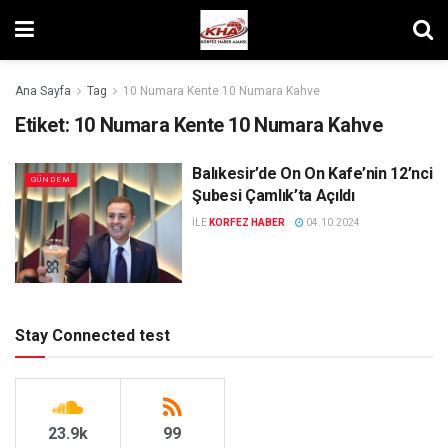
Ana Sayfa
Tag
10 Numara Kente 10 Numara Kahve
Etiket:
10 Numara Kente 10 Numara Kahve
Balıkesir’de On On Kafe’nin 12’nci
GÜNDEM
Şubesi Çamlık’ta Açıldı
ILE
KORFEZ HABER
04.10.2024
Stay Connected test
23.9k
99