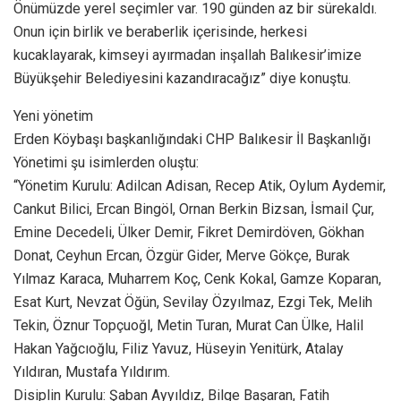
Önümüzde yerel seçimler var. 190 günden az bir sürekaldı.
Onun için birlik ve beraberlik içerisinde, herkesi
kucaklayarak, kimseyi ayırmadan inşallah Balıkesir’imize
Büyükşehir Belediyesini kazandıracağız” diye konuştu.
Yeni yönetim
Erden Köybaşı başkanlığındaki CHP Balıkesir İl Başkanlığı
Yönetimi şu isimlerden oluştu:
“Yönetim Kurulu: Adilcan Adisan, Recep Atik, Oylum Aydemir,
Cankut Bilici, Ercan Bingöl, Ornan Berkin Bizsan, İsmail Çur,
Emine Decedeli, Ülker Demir, Fikret Demirdöven, Gökhan
Donat, Ceyhun Ercan, Özgür Gider, Merve Gökçe, Burak
Yılmaz Karaca, Muharrem Koç, Cenk Kokal, Gamze Koparan,
Esat Kurt, Nevzat Öğün, Sevilay Özyılmaz, Ezgi Tek, Melih
Tekin, Öznur Topçuoğl, Metin Turan, Murat Can Ülke, Halil
Hakan Yağcıoğlu, Filiz Yavuz, Hüseyin Yenitürk, Atalay
Yıldıran, Mustafa Yıldırım.
Disiplin Kurulu: Şaban Ayyıldız, Bilge Başaran, Fatih