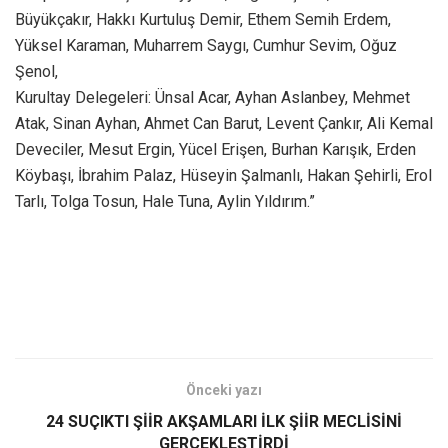
Büyükçakır, Hakkı Kurtuluş Demir, Ethem Semih Erdem,
Yüksel Karaman, Muharrem Saygı, Cumhur Sevim, Oğuz
Şenol,
Kurultay Delegeleri: Ünsal Acar, Ayhan Aslanbey, Mehmet
Atak, Sinan Ayhan, Ahmet Can Barut, Levent Çankır, Ali Kemal
Deveciler, Mesut Ergin, Yücel Erişen, Burhan Karışık, Erden
Köybaşı, İbrahim Palaz, Hüseyin Şalmanlı, Hakan Şehirli, Erol
Tarlı, Tolga Tosun, Hale Tuna, Aylin Yıldırım.”
Önceki yazı
24 SUÇIKTI ŞİİR AKŞAMLARI İLK ŞİİR MECLİSİNİ
GERÇEKLEŞTİRDİ