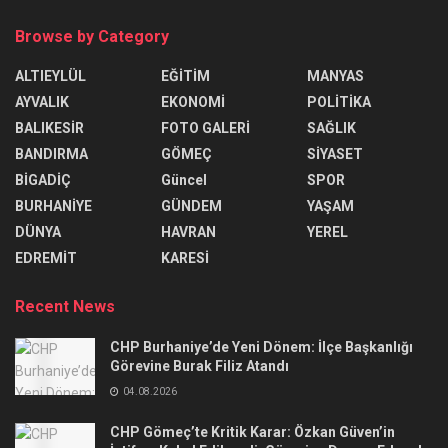
Browse by Category
ALTIEYLÜL
EĞİTİM
MANYAS
AYVALIK
EKONOMİ
POLİTİKA
BALIKESİR
FOTO GALERİ
SAĞLIK
BANDIRMA
GÖMEÇ
SİYASET
BİGADİÇ
Güncel
SPOR
BURHANİYE
GÜNDEM
YAŞAM
DÜNYA
HAVRAN
YEREL
EDREMİT
KARESİ
Recent News
CHP Burhaniye’de Yeni Dönem: İlçe Başkanlığı
Görevine Burak Filiz Atandı
04.08.2026
CHP Gömeç’te Kritik Karar: Özkan Güven’in