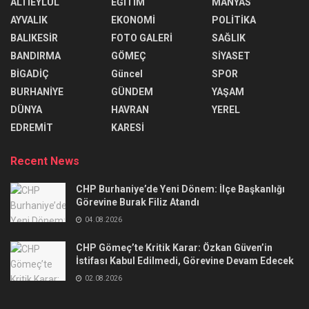
ALTIEYLÜL
EĞİTİM
MANYAS
AYVALIK
EKONOMİ
POLİTİKA
BALIKESİR
FOTO GALERİ
SAĞLIK
BANDIRMA
GÖMEÇ
SİYASET
BİGADİÇ
Güncel
SPOR
BURHANİYE
GÜNDEM
YAŞAM
DÜNYA
HAVRAN
YEREL
EDREMİT
KARESİ
Recent News
CHP Burhaniye’de Yeni Dönem: İlçe Başkanlığı
Görevine Burak Filiz Atandı
04.08.2026
CHP Gömeç’te Kritik Karar: Özkan Güven’in
İstifası Kabul Edilmedi, Görevine Devam Edecek
02.08.2026