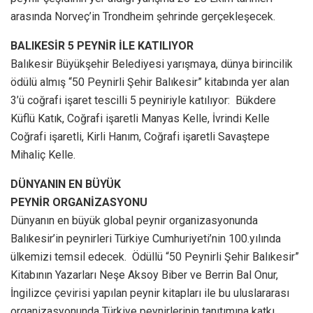
arasında Norveç’in Trondheim şehrinde gerçekleşecek.
BALIKESİR 5 PEYNİR İLE KATILIYOR
Balıkesir Büyükşehir Belediyesi yarışmaya, dünya birincilik
ödülü almış “50 Peynirli Şehir Balıkesir” kitabında yer alan
3’ü coğrafi işaret tescilli 5 peyniriyle katılıyor: Bükdere
Küflü Katık, Coğrafi işaretli Manyas Kelle, İvrindi Kelle
Coğrafi işaretli, Kirli Hanım, Coğrafi işaretli Savaştepe
Mihaliç Kelle.
DÜNYANIN EN BÜYÜK
PEYNİR ORGANİZASYONU
Dünyanın en büyük global peynir organizasyonunda
Balıkesir’in peynirleri Türkiye Cumhuriyeti’nin 100.yılında
ülkemizi temsil edecek. Ödüllü “50 Peynirli Şehir Balıkesir”
Kitabının Yazarları Neşe Aksoy Biber ve Berrin Bal Onur,
İngilizce çevirisi yapılan peynir kitapları ile bu uluslararası
organizasyonunda Türkiye peynirlerinin tanıtımına katkı