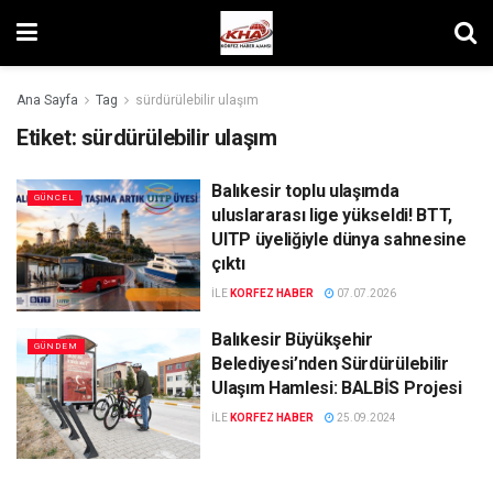
Ana Sayfa
Tag
sürdürülebilir ulaşım
Etiket:
sürdürülebilir ulaşım
Balıkesir toplu ulaşımda
GÜNCEL
uluslararası lige yükseldi! BTT,
UITP üyeliğiyle dünya sahnesine
çıktı
ILE
KORFEZ HABER
07.07.2026
Balıkesir Büyükşehir
GÜNDEM
Belediyesi’nden Sürdürülebilir
Ulaşım Hamlesi: BALBİS Projesi
ILE
KORFEZ HABER
25.09.2024