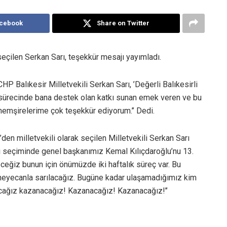
acebook
Share on Twitter
seçilen Serkan Sarı, teşekkür mesajı yayımladı.
 Balıkesir Milletvekili Serkan Sarı, ’Değerli Balıkesirli
 sürecinde bana destek olan katkı sunan emek veren ve bu
hemşirelerime çok teşekkür ediyorum.’’ Dedi.
en milletvekili olarak seçilen Milletvekili Serkan Sarı
ığı seçiminde genel başkanımız Kemal Kılıçdaroğlu’nu 13.
ğiz bunun için önümüzde iki haftalık süreç var. Bu
e heyecanla sarılacağız. Bugüne kadar ulaşamadığımız kim
acağız kazanacağız! Kazanacağız! Kazanacağız!’’