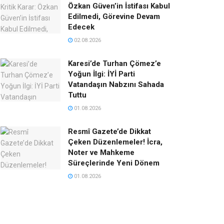
Özkan Güven’in İstifası Kabul
Edilmedi, Görevine Devam
Edecek
02.08.2026
Karesi’de Turhan Çömez’e
Yoğun İlgi: İYİ Parti
Vatandaşın Nabzını Sahada
Tuttu
01.08.2026
Resmî Gazete’de Dikkat
Çeken Düzenlemeler! İcra,
Noter ve Mahkeme
Süreçlerinde Yeni Dönem
01.08.2026