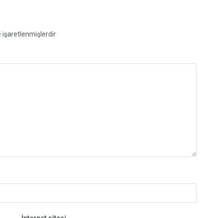
e işaretlenmişlerdir
İnternet sitesi