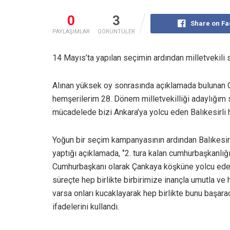
0
3
Share on F
PAYLAŞIMLAR
GÖRÜNTÜLER
14 Mayıs’ta yapılan seçimin ardından milletvekili 
Alınan yüksek oy sonrasında açıklamada bulunan CHP
hemşerilerim 28. Dönem milletvekilliği adaylığım
mücadelede bizi Ankara’ya yolcu eden Balıkesirli 
Yoğun bir seçim kampanyasının ardından Balıkesir’d
yaptığı açıklamada, ‘’2. tura kalan cumhurbaşkanl
Cumhurbaşkanı olarak Çankaya köşküne yolcu edece
süreçte hep birlikte birbirimize inançla umutla v
varsa onları kucaklayarak hep birlikte bunu başar
ifadelerini kullandı.