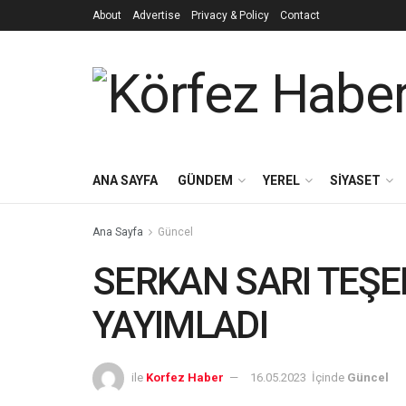
About
Advertise
Privacy & Policy
Contact
ANA SAYFA
GÜNDEM
YEREL
SİYASET
Ana Sayfa
Güncel
SERKAN SARI TEŞ
YAYIMLADI
ile
Korfez Haber
16.05.2023
İçinde
Güncel