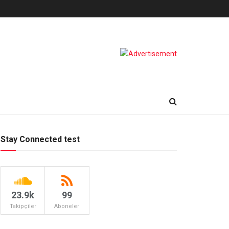
Stay Connected test
23.9k
99
Takipçiler
Aboneler